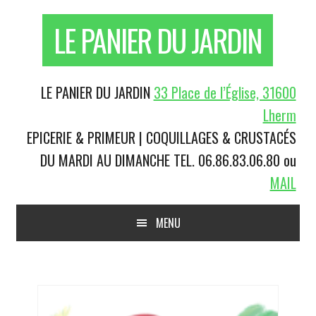
Passer
Skip
Aller
Aller
LE PANIER DU JARDIN
à
to
à
au
la
content
la
pied
navigation
barre
de
principale
latérale
page
En-
LE PANIER DU JARDIN
33 Place de l’Église, 31600
principale
tête
Lherm
droite
EPICERIE & PRIMEUR | COQUILLAGES & CRUSTACÉS
DU MARDI AU DIMANCHE
TEL. 06.86.83.06.80 ou
MAIL
Main
MENU
navigation