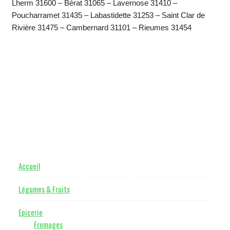
Lherm 31600 – Bérat 31065 – Lavernose 31410 –
Poucharramet 31435 – Labastidette 31253 – Saint Clar de
Rivière 31475 – Cambernard 31101 – Rieumes 31454
Footer
Accueil
Légumes & Fruits
Epicerie
Fromages