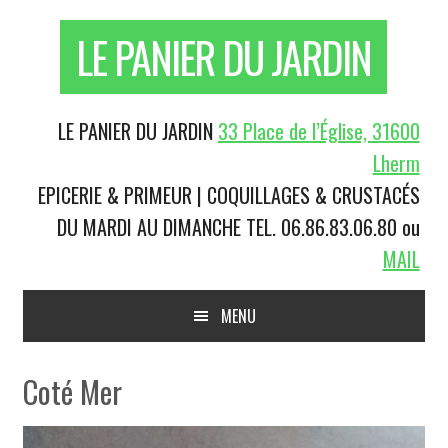
Passer
Skip
Aller
Aller
LE PANIER DU JARDIN
à
to
à
au
la
content
la
pied
navigation
barre
de
principale
latérale
page
En-
LE PANIER DU JARDIN
33 Place de l’Église, 31600
principale
tête
Lherm
droite
EPICERIE & PRIMEUR | COQUILLAGES & CRUSTACÉS
DU MARDI AU DIMANCHE
TEL. 06.86.83.06.80 ou
MAIL
Main
MENU
navigation
Coté Mer