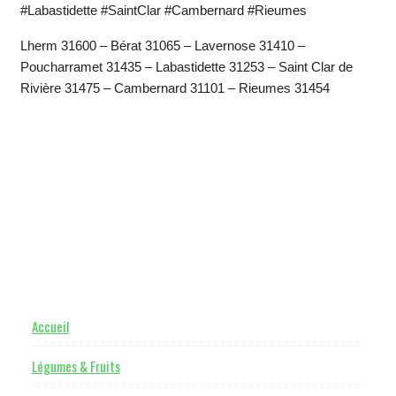
#Labastidette #SaintClar #Cambernard #Rieumes
Lherm 31600 – Bérat 31065 – Lavernose 31410 –
Poucharramet 31435 – Labastidette 31253 – Saint Clar de
Rivière 31475 – Cambernard 31101 – Rieumes 31454
Footer
Accueil
Légumes & Fruits