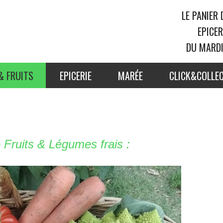
En-
LE PANIER
tête
EPICE
droite
DU MARD
& FRUITS
EPICERIE
MARÉE
CLICK&COLLE
 Fruits & Légumes frais :