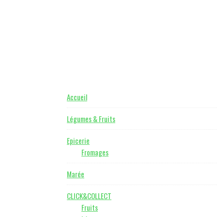
Footer
Accueil
Légumes & Fruits
Epicerie
Fromages
Marée
CLICK&COLLECT
Fruits