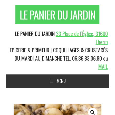
Passer
Skip
Aller
Aller
LE PANIER DU JARDIN
à
to
à
au
la
content
la
pied
navigation
barre
de
principale
latérale
page
En-
LE PANIER DU JARDIN
33 Place de l’Église, 31600
principale
tête
Lherm
droite
EPICERIE & PRIMEUR | COQUILLAGES & CRUSTACÉS
DU MARDI AU DIMANCHE
TEL. 06.86.83.06.80 ou
MAIL
Main
MENU
navigation