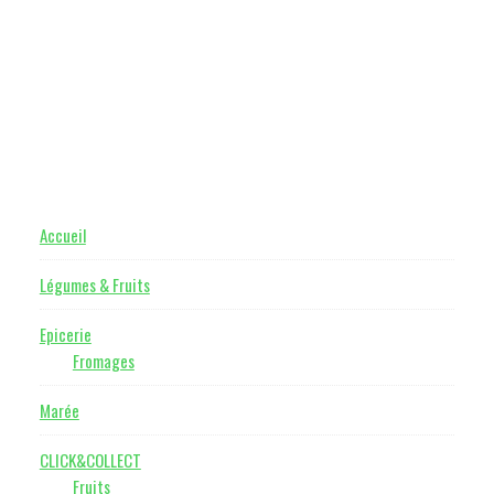
Footer
Accueil
Légumes & Fruits
Epicerie
Fromages
Marée
CLICK&COLLECT
Fruits